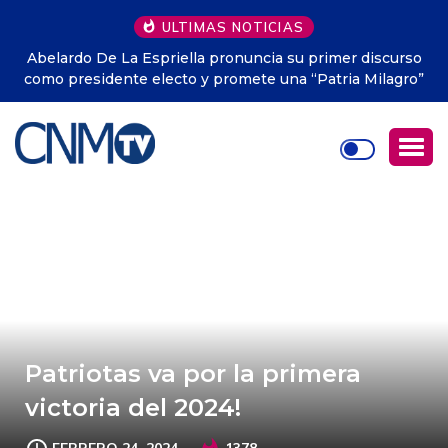
ULTIMAS NOTICIAS
urso
Colombia tendrá un nuevo festivo nacional en honor a l
gro”
Virgen de Chiquinquirá
Patriotas va por la primera
victoria del 2024!
FEBRERO 24, 2024
1378