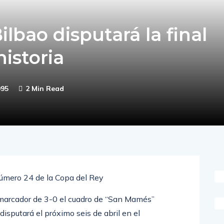
ilbao disputará la final
istoria
995
2 Min Read
 número 24 de la Copa del Rey
n marcador de 3-0 el cuadro de “San Mamés”
 disputará el próximo seis de abril en el