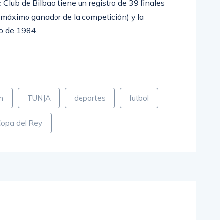
c Club de Bilbao tiene un registro de 39 finales
 máximo ganador de la competición) y la
ño de 1984.
m
partir
m
TUNJA
deportes
futbol
Copa del Rey