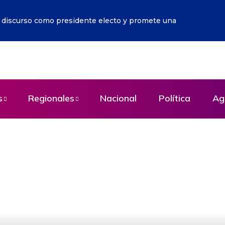
r discurso como presidente electo y promete una
s
Regionales
Nacional
Política
Ag