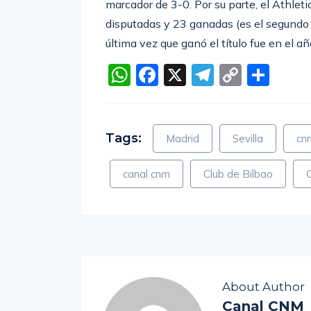
marcador de 3-0. Por su parte, el Athleti
disputadas y 23 ganadas (es el segundo
última vez que ganó el título fue en el a
WhatsApp
Facebook
X
Telegra
Copy
Com
Link
Tags:
Madrid
Sevilla
cn
canal cnm
Club de Bilbao
About Author
Canal CNM