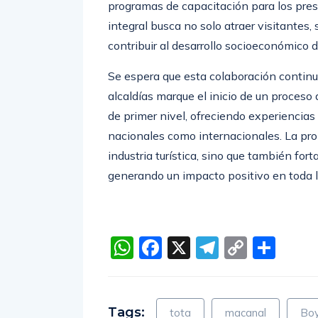
programas de capacitación para los presta
integral busca no solo atraer visitantes,
contribuir al desarrollo socioeconómico 
Se espera que esta colaboración continu
alcaldías marque el inicio de un proceso 
de primer nivel, ofreciendo experiencia
nacionales como internacionales. La prom
industria turística, sino que también fortal
generando un impacto positivo en toda 
WhatsApp
Facebook
X
Telegra
Copy
Com
Link
Tags:
tota
macanal
Bo