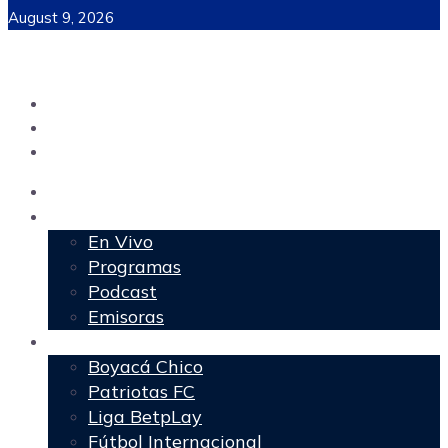
August 9, 2026
Inicio
Programación
En Vivo
Programas
Podcast
Emisoras
Deportes
Boyacá Chico
Patriotas FC
Liga BetpLay
Fútbol Internacional