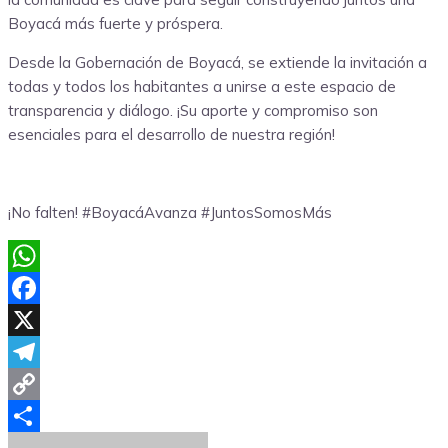
Boyacá más fuerte y próspera.
Desde la Gobernación de Boyacá, se extiende la invitación a
todas y todos los habitantes a unirse a este espacio de
transparencia y diálogo. ¡Su aporte y compromiso son
esenciales para el desarrollo de nuestra región!
¡No falten! #BoyacáAvanza #JuntosSomosMás
WhatsApp
Facebook
X
Telegram
Copy
Link
Compartir