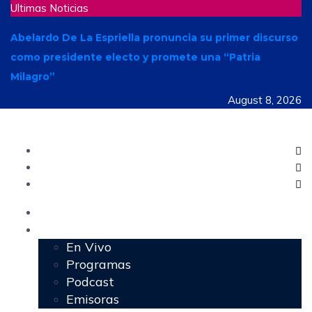
Ultimas Noticias
Abelardo De La Espriella pronuncia su primer discurso
como presidente electo y promete una “Patria
Milagro”
August 8, 2026
Inicio
Programación
En Vivo
Programas
Podcast
Emisoras