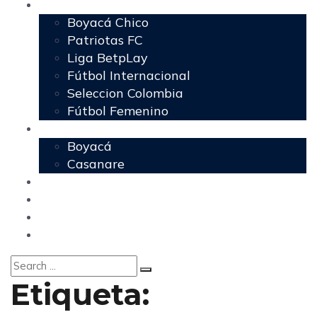
Deportes
Boyacá Chico
Patriotas FC
Liga BetpLay
Fútbol Internacional
Seleccion Colombia
Fútbol Femenino
Regionales
Boyacá
Casanare
Nacional
Política
Agencia DM
Contacto
Etiqueta: