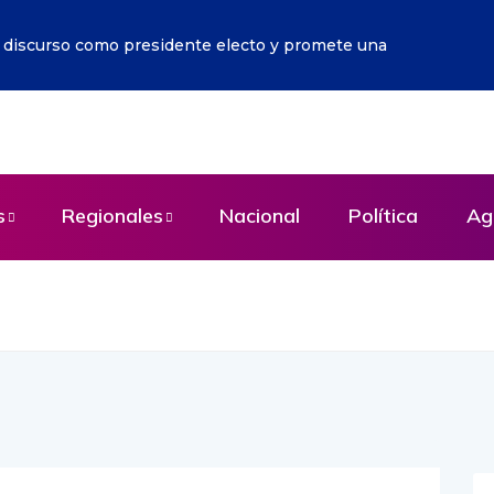
r discurso como presidente electo y promete una
s
Regionales
Nacional
Política
Ag