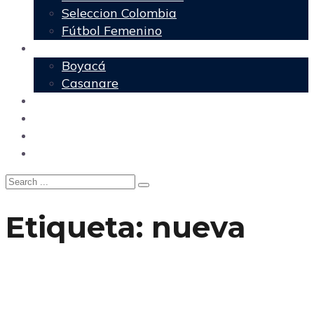
Seleccion Colombia
Fútbol Femenino
Regionales
Boyacá
Casanare
Nacional
Política
Agencia DM
Contacto
Etiqueta:
nueva