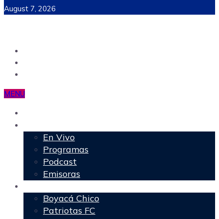
August 7, 2026
MENU
Inicio
Programación
En Vivo
Programas
Podcast
Emisoras
Deportes
Boyacá Chico
Patriotas FC