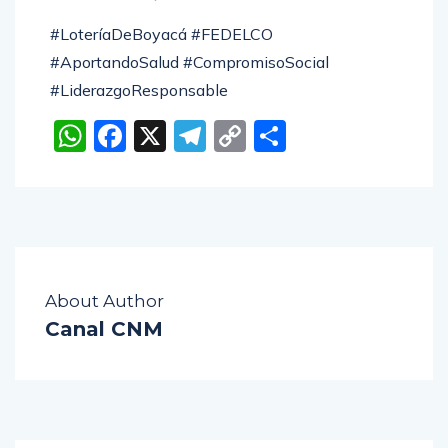
#LoteríaDeBoyacá #FEDELCO
#AportandoSalud #CompromisoSocial
#LiderazgoResponsable
WhatsApp
Facebook
X
Telegram
Copy
Compartir
Link
About Author
Canal CNM