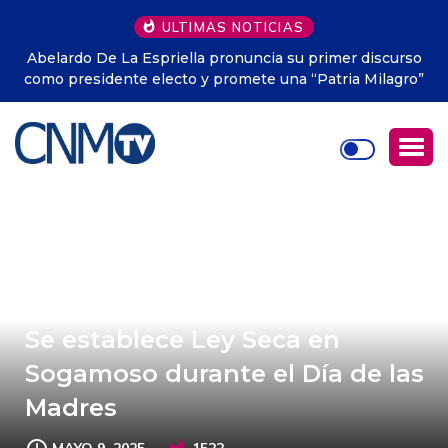
ULTIMAS NOTICIAS
Colombia tendrá un nuevo festivo nacional en honor a la
Virgen de Chiquinquirá
Se establece Ley Seca en
Sogamoso durante el Día de las
Madres
MAYO 9, 2025
1522