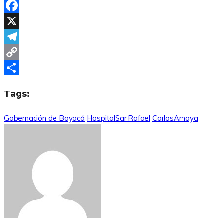
WhatsApp
Facebook
X
Telegram
Copy
Link
Compartir
Tags:
Gobernación de Boyacá
HospitalSanRafael
CarlosAmaya