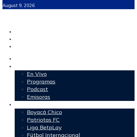
August 9, 2026
Inicio
Programación
En Vivo
Programas
Podcast
Emisoras
Deportes
Boyacá Chico
Patriotas FC
Liga BetpLay
Fútbol Internacional