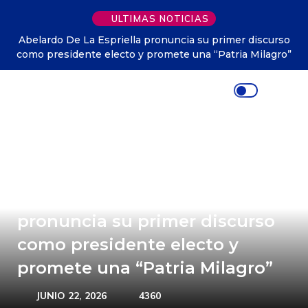
ULTIMAS NOTICIAS
 discurso
Colombia tendrá un nuevo festivo nacional en hono
 Milagro”
Virgen de Chiquinquirá
Abelardo De La Espriella
pronuncia su primer discurso
como presidente electo y
promete una “Patria Milagro”
JUNIO 22, 2026
4360