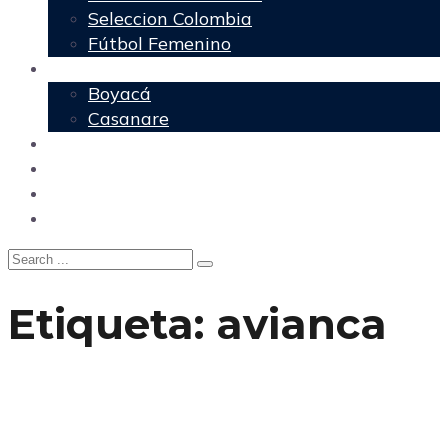
Seleccion Colombia
Fútbol Femenino
Regionales
Boyacá
Casanare
Nacional
Política
Agencia DM
Contacto
Etiqueta:
avianca