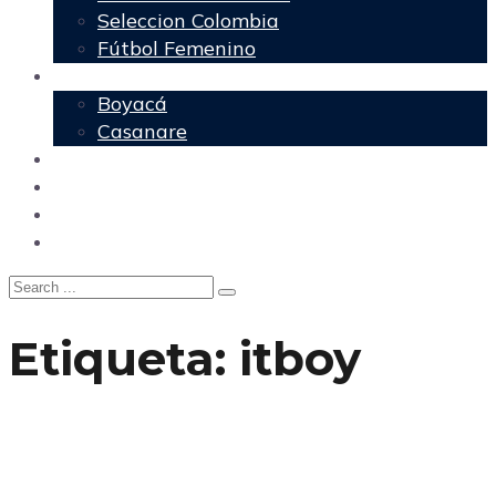
Seleccion Colombia
Fútbol Femenino
Regionales
Boyacá
Casanare
Nacional
Política
Agencia DM
Contacto
Etiqueta:
itboy