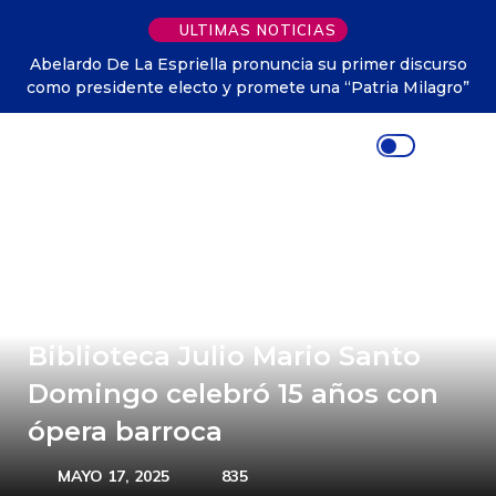
ULTIMAS NOTICIAS
Espriella pronuncia su primer discurso
Colombia tendrá un n
 electo y promete una “Patria Milagro”
Virg
Una gala para la historia: la
Biblioteca Julio Mario Santo
Domingo celebró 15 años con
ópera barroca
MAYO 17, 2025
835