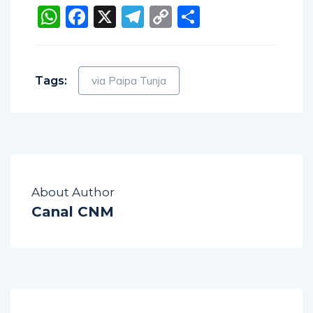
WhatsApp
Facebook
X
Telegram
Copy
Compartir
Link
Tags:
via Paipa Tunja
About Author
Canal CNM