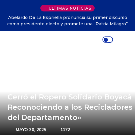
ULTIMAS NOTICIAS
mer discurso
Colombia tendrá un nuevo festivo nacional en h
ria Milagro”
Virgen de Chiquinquirá
«Con Dignidad y Gratitud: Así
Cerró el Ropero Solidario Boyacá
Reconociendo a los Recicladores
del Departamento»
MAYO 30, 2025
1172