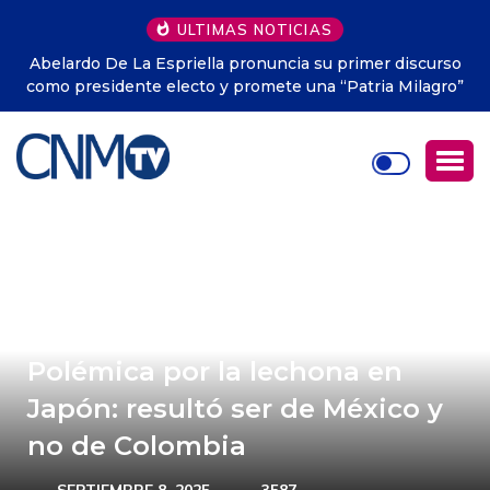
ULTIMAS NOTICIAS
scurso
Colombia tendrá un nuevo festivo nacional en honor a
lagro”
Virgen de Chiquinquirá
Polémica por la lechona en
Japón: resultó ser de México y
no de Colombia
SEPTIEMBRE 8, 2025
3587