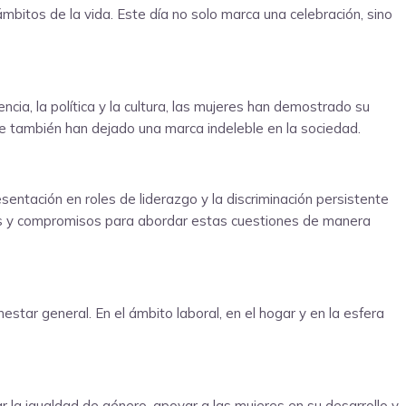
ámbitos de la vida. Este día no solo marca una celebración, sino
ia, la política y la cultura, las mujeres han demostrado su
ue también han dejado una marca indeleble en la sociedad.
entación en roles de liderazgo y la discriminación persistente
rzos y compromisos para abordar estas cuestiones de manera
star general. En el ámbito laboral, en el hogar y en la esfera
 la igualdad de género, apoyar a las mujeres en su desarrollo y