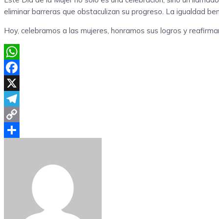
eliminar barreras que obstaculizan su progreso. La igualdad ben
Hoy, celebramos a las mujeres, honramos sus logros y reafirmamo
WhatsApp
Facebook
X
Telegram
Copy
Link
Compartir