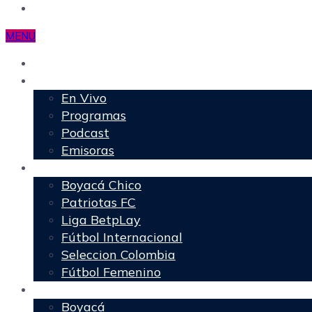
MENU
Inicio
Programación
En Vivo
Programas
Podcast
Emisoras
Deportes
Boyacá Chico
Patriotas FC
Liga BetpLay
Fútbol Internacional
Seleccion Colombia
Fútbol Femenino
Regionales
Boyacá