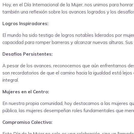
Hoy, en el Día Internacional de la Mujer, nos unimos para honrar
también una reflexión sobre los avances logrados y los desafío
Logros Inspiradores:
El mundo ha sido testigo de logros notables liderados por mujer
capacidad para romper barreras y alcanzar nuevas alturas. Sus 
Desafíos Persistentes:
A pesar de los avances, reconocemos que aún enfrentamos desafí
son recordatorios de que el camino hacia la igualdad está lej
integral.
Mujeres en el Centro:
En nuestra propia comunidad, hoy destacamos a las mujeres que d
pública, las mujeres desempeñan roles fundamentales que mere
Compromiso Colectivo:
Este Día de la Mujer no solo es una celebración, sino un llama