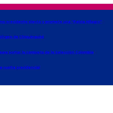
omo presidente electo y promete una “Patria Milagro”
 Virgen de Chiquinquirá
para portar la camiseta de la Selección Colombia
a vuelta presidencial