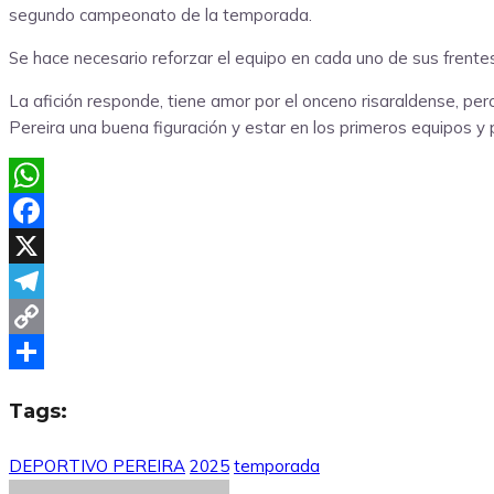
segundo campeonato de la temporada.
Se hace necesario reforzar el equipo en cada uno de sus frente
La afición responde, tiene amor por el onceno risaraldense, per
Pereira una buena figuración y estar en los primeros equipos y
WhatsApp
Facebook
X
Telegram
Copy
Link
Compartir
Tags:
DEPORTIVO PEREIRA
2025
temporada