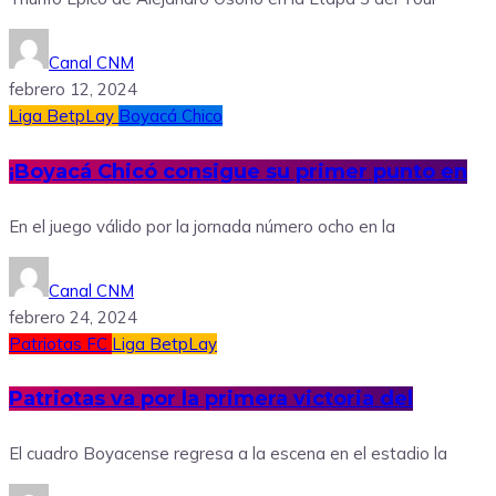
Canal CNM
febrero 12, 2024
Liga BetpLay
Boyacá Chico
¡Boyacá Chicó consigue su primer punto en
En el juego válido por la jornada número ocho en la
Canal CNM
febrero 24, 2024
Patriotas FC
Liga BetpLay
Patriotas va por la primera victoria del
El cuadro Boyacense regresa a la escena en el estadio la