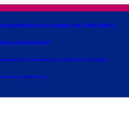
omo presidente electo y promete una “Patria Milagro”
 Virgen de Chiquinquirá
para portar la camiseta de la Selección Colombia
a vuelta presidencial