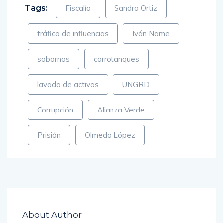
Tags:
Fiscalía
Sandra Ortiz
tráfico de influencias
Iván Name
sobornos
carrotanques
lavado de activos
UNGRD
Corrupción
Alianza Verde
Prisión
Olmedo López
About Author