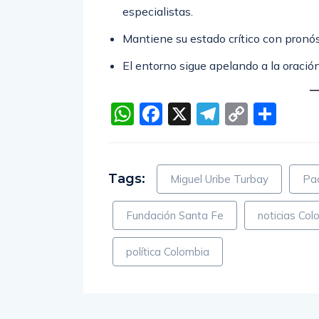
especialistas.
Mantiene su estado crítico con pronós
El entorno sigue apelando a la oración
WhatsApp
Facebook
X
Telegra
Copy
Com
Link
Tags:
Miguel Uribe Turbay
Pa
Fundación Santa Fe
noticias Col
política Colombia