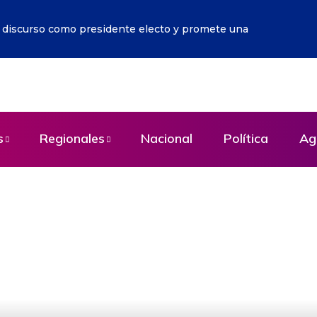
 un nuevo festivo nacional en honor a la Virgen de Chiquinqui
s
Regionales
Nacional
Política
Ag