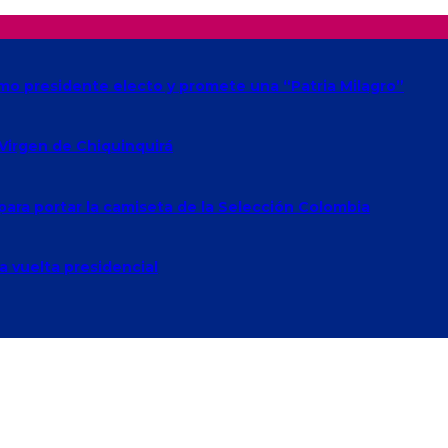
omo presidente electo y promete una “Patria Milagro”
 Virgen de Chiquinquirá
para portar la camiseta de la Selección Colombia
a vuelta presidencial