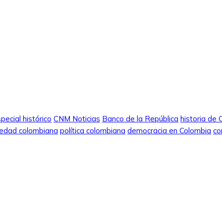
pecial histórico
CNM Noticias
Banco de la República
historia de
iedad colombiana
política colombiana
democracia en Colombia
co