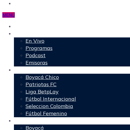
MENU
Inicio
Programación
En Vivo
Programas
Podcast
Emisoras
Deportes
Boyacá Chico
Patriotas FC
Liga BetpLay
Fútbol Internacional
Seleccion Colombia
Fútbol Femenino
Regionales
Boyacá