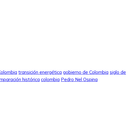
 Colombia
transición energética
gobierno de Colombia
siglo de
mparación histórica
colombia
Pedro Nel Ospina