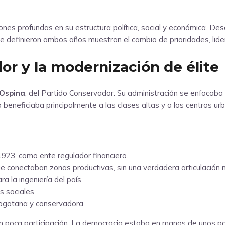
ones profundas en su estructura política, social y económica. De
e definieron ambos años muestran el cambio de prioridades, lide
or y la modernización de élite
 Ospina
, del Partido Conservador. Su administración se enfocaba e
 beneficiaba principalmente a las clases altas y a los centros ur
1923, como ente regulador financiero.
ue conectaban zonas productivas, sin una verdadera articulación n
ara la ingeniería del país.
s sociales.
bogotana y conservadora.
ían poca participación. La democracia estaba en manos de unos p